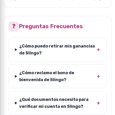
❓
Preguntas Frecuentes
¿Cómo puedo retirar mis ganancias
+
de Slingo?
¿Cómo reclamo el bono de
+
bienvenida de Slingo?
¿Qué documentos necesito para
+
verificar mi cuenta en Slingo?