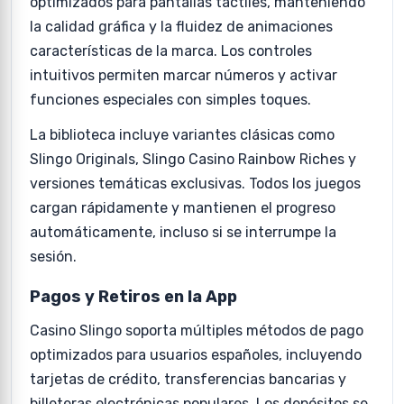
optimizados para pantallas táctiles, manteniendo
la calidad gráfica y la fluidez de animaciones
características de la marca. Los controles
intuitivos permiten marcar números y activar
funciones especiales con simples toques.
La biblioteca incluye variantes clásicas como
Slingo Originals, Slingo Casino Rainbow Riches y
versiones temáticas exclusivas. Todos los juegos
cargan rápidamente y mantienen el progreso
automáticamente, incluso si se interrumpe la
sesión.
Pagos y Retiros en la App
Casino Slingo soporta múltiples métodos de pago
optimizados para usuarios españoles, incluyendo
tarjetas de crédito, transferencias bancarias y
billeteras electrónicas populares. Los depósitos se