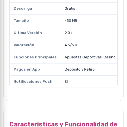
Descarga
Gratis
Tamaño
~50 MB
Última Versión
2.0+
Valoración
4.5/5 ⭐
Funciones Principales
Apuestas Deportivas, Casino, Casin
Pagos en App
Depósito y Retiro
Notificaciones Push
Sí
Características y Funcionalidad de