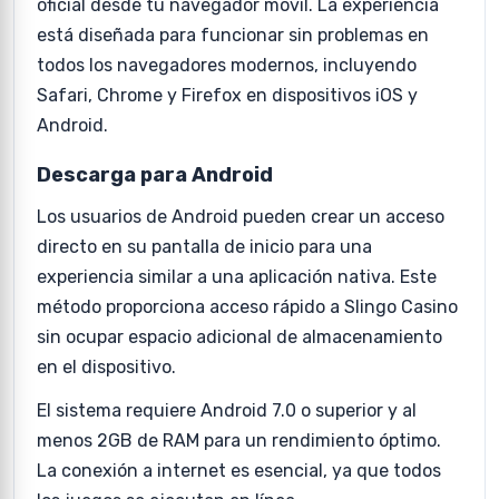
oficial desde tu navegador móvil. La experiencia
está diseñada para funcionar sin problemas en
todos los navegadores modernos, incluyendo
Safari, Chrome y Firefox en dispositivos iOS y
Android.
Descarga para Android
Los usuarios de Android pueden crear un acceso
directo en su pantalla de inicio para una
experiencia similar a una aplicación nativa. Este
método proporciona acceso rápido a Slingo Casino
sin ocupar espacio adicional de almacenamiento
en el dispositivo.
El sistema requiere Android 7.0 o superior y al
menos 2GB de RAM para un rendimiento óptimo.
La conexión a internet es esencial, ya que todos