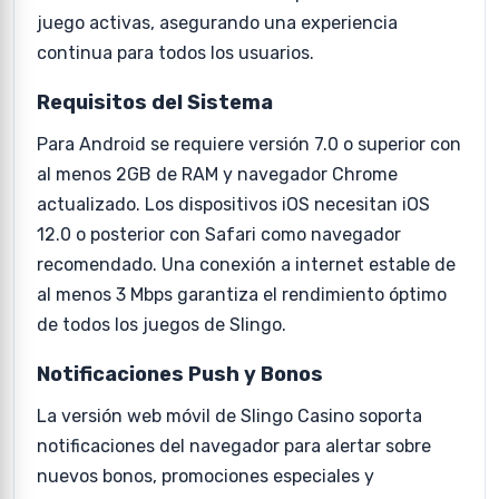
juego activas, asegurando una experiencia
continua para todos los usuarios.
Requisitos del Sistema
Para Android se requiere versión 7.0 o superior con
al menos 2GB de RAM y navegador Chrome
actualizado. Los dispositivos iOS necesitan iOS
12.0 o posterior con Safari como navegador
recomendado. Una conexión a internet estable de
al menos 3 Mbps garantiza el rendimiento óptimo
de todos los juegos de Slingo.
Notificaciones Push y Bonos
La versión web móvil de Slingo Casino soporta
notificaciones del navegador para alertar sobre
nuevos bonos, promociones especiales y