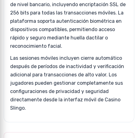
de nivel bancario, incluyendo encriptación SSL de
256 bits para todas las transacciones móviles. La
plataforma soporta autenticación biométrica en
dispositivos compatibles, permitiendo acceso
rápido y seguro mediante huella dactilar o
reconocimiento facial.
Las sesiones móviles incluyen cierre automático
después de períodos de inactividad y verificación
adicional para transacciones de alto valor. Los
jugadores pueden gestionar completamente sus
configuraciones de privacidad y seguridad
directamente desde la interfaz móvil de Casino
Slingo.