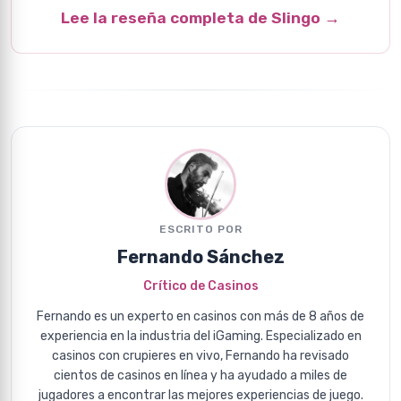
Lee la reseña completa de Slingo →
ESCRITO POR
Fernando Sánchez
Crítico de Casinos
Fernando es un experto en casinos con más de 8 años de
experiencia en la industria del iGaming. Especializado en
casinos con crupieres en vivo, Fernando ha revisado
cientos de casinos en línea y ha ayudado a miles de
jugadores a encontrar las mejores experiencias de juego.