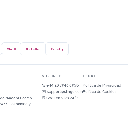
Skrill
Neteller
Trustly
SOPORTE
LEGAL
📞 +44 20 7946 0958
Política de Privacidad
✉️
support@slingo.com
Política de Cookies
💬 Chat en Vivo 24/7
s proveedores como
24/7. Licenciado y