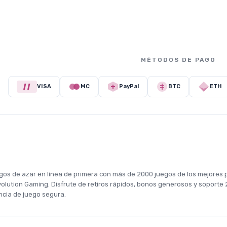
MÉTODOS DE PAGO
VISA
MC
PayPal
BTC
ETH
egos de azar en línea de primera con más de 2000 juegos de los mejore
volution Gaming. Disfrute de retiros rápidos, bonos generosos y soporte 
ncia de juego segura.